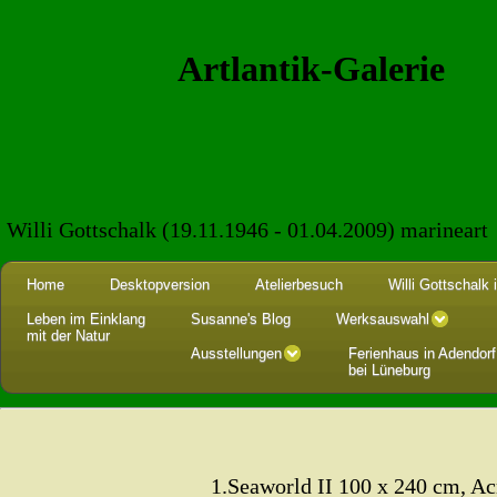
Artlantik-Galerie
Willi Gottschalk (19.11.1946 - 01.04.2009) marinear
Home
Desktopversion
Atelierbesuch
Willi Gottschalk
Leben im Einklang
Susanne's Blog
Werksauswahl
mit der Natur
Ausstellungen
Ferienhaus in Adendorf
bei Lüneburg
1.Seaworld II 100 x 240 cm, Ac