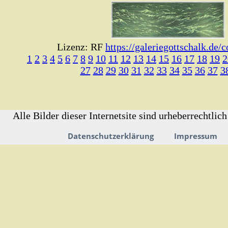
Lizenz: RF
https://galeriegottschalk.de/
1
2
3
4
5
6
7
8
9
10
11
12
13
14
15
16
17
18
19
2
27
28
29
30
31
32
33
34
35
36
37
3
Alle Bilder dieser Internetsite sind urheberrechtlich
Datenschutzerklärung
Impressum